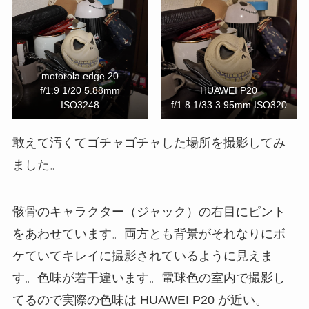
motorola edge 20
f/1.9 1/20 5.88mm
HUAWEI P20
ISO3248
f/1.8 1/33 3.95mm ISO320
敢えて汚くてゴチャゴチャした場所を撮影してみ
ました。
骸骨のキャラクター（ジャック）の右目にピント
をあわせています。両方とも背景がそれなりにボ
ケていてキレイに撮影されているように見えま
す。色味が若干違います。電球色の室内で撮影し
てるので実際の色味は HUAWEI P20 が近い。